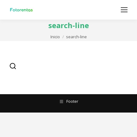
search-line
Estás aquí:
Inicio
search-line
Footer