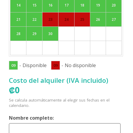
14
15
16
17
18
19
20
21
22
23
24
25
26
27
28
29
30
-
Disponible
-
No disponible
09
09
Costo del alquiler (IVA incluido)
₡
0
Se calcula automáticamente al elegir sus fechas en el
calendario.
Nombre completo: