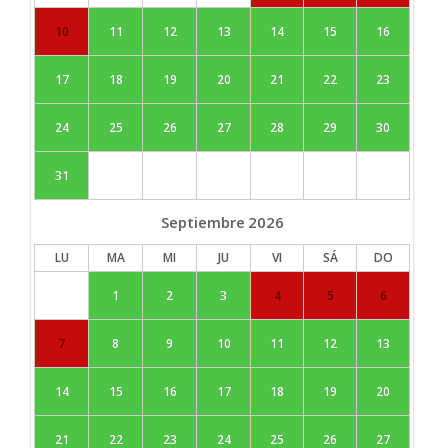
10
11
12
13
14
15
16
17
18
19
20
21
22
23
24
25
26
27
28
29
30
31
Septiembre
2026
LU
MA
MI
JU
VI
SÁ
DO
1
2
3
4
5
6
7
8
9
10
11
12
13
14
15
16
17
18
19
20
21
22
23
24
25
26
27