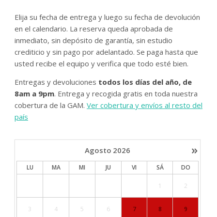
Elija su fecha de entrega y luego su fecha de devolución
en el calendario. La reserva queda aprobada de
inmediato, sin depósito de garantía, sin estudio
crediticio y sin pago por adelantado. Se paga hasta que
usted recibe el equipo y verifica que todo esté bien.
Entregas y devoluciones
todos los días del año, de
8am a 9pm
. Entrega y recogida gratis en toda nuestra
cobertura de la GAM.
Ver cobertura y envíos al resto del
país
»
Agosto
2026
LU
MA
MI
JU
VI
SÁ
DO
1
2
3
4
5
6
7
8
9