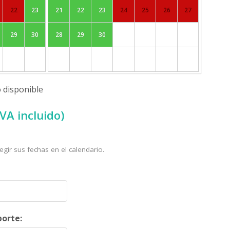
22
23
21
22
23
24
25
26
27
29
30
28
29
30
 disponible
IVA incluido)
egir sus fechas en el calendario.
orte: