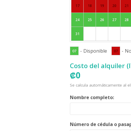
17
18
19
20
21
24
25
26
27
28
31
-
Disponible
-
No
07
07
Costo del alquiler (
₡
0
Se calcula automáticamente al el
Nombre completo:
Número de cédula o pasap