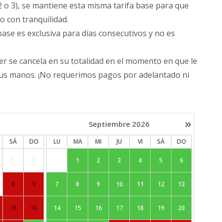
2 o 3), se mantiene esta misma tarifa base para que
o con tranquilidad.
base es exclusiva para días consecutivos y no es
ler se cancela en su totalidad en el momento en que le
sus manos. ¡No requerimos pagos por adelantado ni
»
Septiembre
2026
SÁ
DO
LU
MA
MI
JU
VI
SÁ
DO
1
2
1
2
3
4
5
6
8
9
7
8
9
10
11
12
13
15
16
14
15
16
17
18
19
20