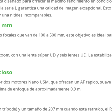
tá diseñado para ofrecer el máximo rendimiento en condici
 la serie L garantiza una calidad de imagen excepcional. Esto
 una nitidez incomparables.
0 mm
es focales que van de 100 a 500 mm, este objetivo es ideal par
zoom, con una lente súper UD y seis lentes UD. La estabiliz
cioso
 dos motores Nano USM, que ofrecen un AF rápido, suave y 
mínima de enfoque de aproximadamente 0,9 m.
 trípode) y un tamaño de 207 mm cuando está retraído, el RF