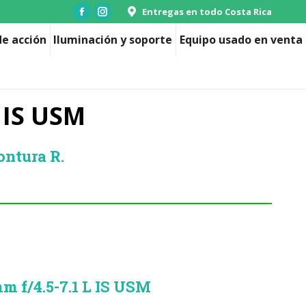
Entregas en todo Costa Rica
Facebook
Instagram
page
page
e acción
Iluminación y soporte
Equipo usado en venta
opens
opens
in
in
new
new
 IS USM
window
window
ntura R.
m f/4.5-7.1 L IS USM