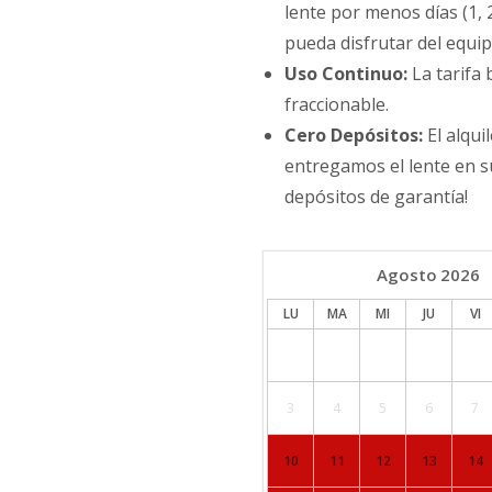
lente por menos días (1, 
pueda disfrutar del equip
Uso Continuo:
La tarifa 
fraccionable.
Cero Depósitos:
El alqui
entregamos el lente en 
depósitos de garantía!
Agosto
2026
LU
MA
MI
JU
VI
3
4
5
6
7
10
11
12
13
14