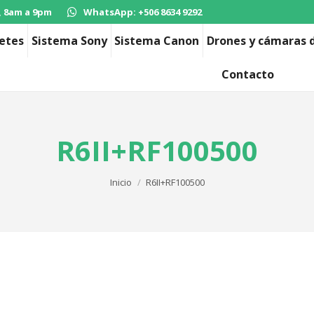
, 8am a 9pm
WhatsApp: +506 8634 9292
etes
Sistema Sony
Sistema Canon
Drones y cámaras d
Contacto
R6II+RF100500
Estás aquí:
Inicio
R6II+RF100500