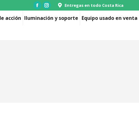
Entregas en todo Costa Rica
Facebook
Instagram
page
page
e acción
Iluminación y soporte
Equipo usado en venta
opens
opens
in
in
new
new
window
window