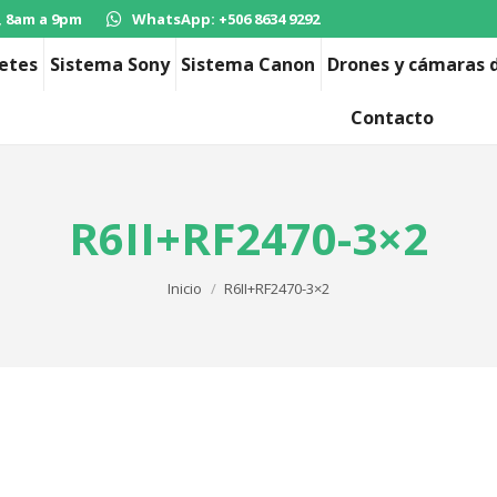
, 8am a 9pm
WhatsApp: +506 8634 9292
etes
Sistema Sony
Sistema Canon
Drones y cámaras d
Contacto
R6II+RF2470-3×2
Estás aquí:
Inicio
R6II+RF2470-3×2