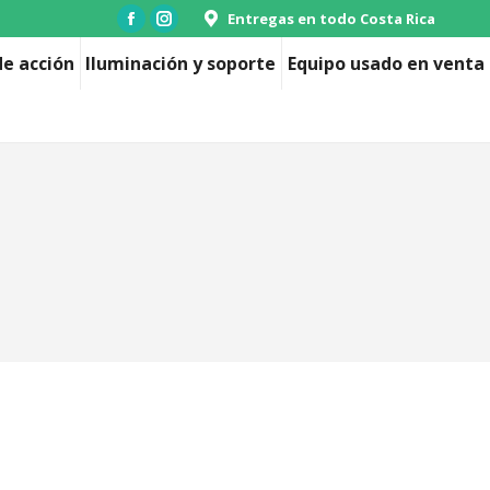
Entregas en todo Costa Rica
Facebook
Instagram
page
page
e acción
Iluminación y soporte
Equipo usado en venta
opens
opens
in
in
new
new
window
window