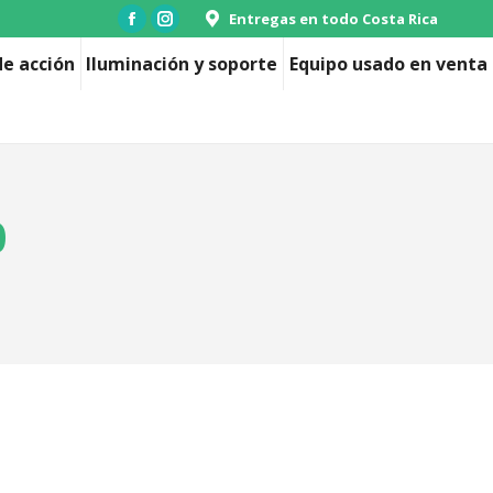
Entregas en todo Costa Rica
Facebook
Instagram
page
page
e acción
Iluminación y soporte
Equipo usado en venta
opens
opens
in
in
new
new
window
window
0