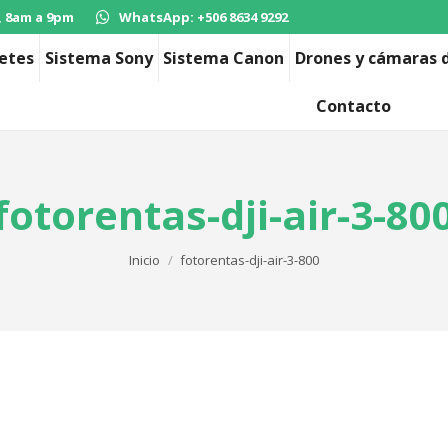
, 8am a 9pm
WhatsApp: +506 8634 9292
etes
Sistema Sony
Sistema Canon
Drones y cámaras d
Contacto
fotorentas-dji-air-3-80
Estás aquí:
Inicio
fotorentas-dji-air-3-800