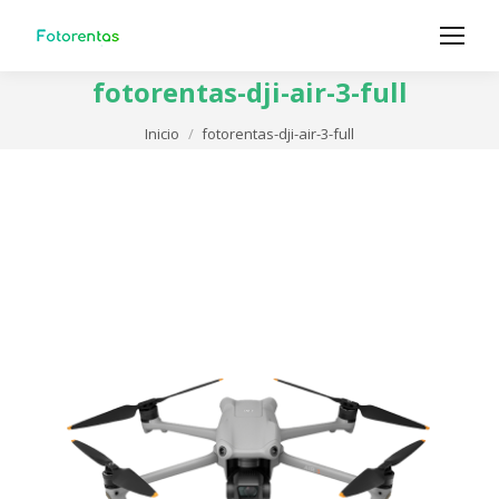
fotorentas-dji-air-3-full
Estás aquí:
Inicio
fotorentas-dji-air-3-full