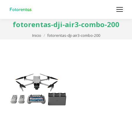
fotorentas-dji-air3-combo-200
Estás aquí:
Inicio
fotorentas-dji-air3-combo-200