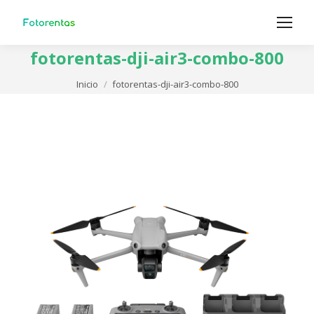
fotorentas-dji-air3-combo-800
Estás aquí:
Inicio
fotorentas-dji-air3-combo-800