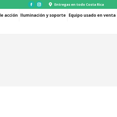
Entregas en todo Costa Rica
Facebook
Instagram
page
page
e acción
Iluminación y soporte
Equipo usado en venta
opens
opens
in
in
new
new
window
window