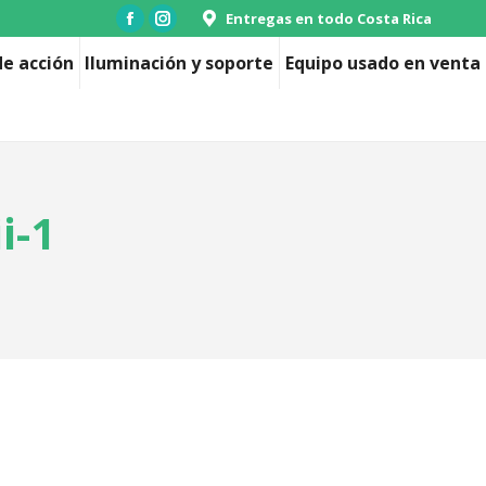
Entregas en todo Costa Rica
Facebook
Instagram
page
page
e acción
Iluminación y soporte
Equipo usado en venta
opens
opens
in
in
new
new
window
window
i-1