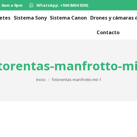
, 8am a 9pm
WhatsApp: +506 8634 9292
etes
Sistema Sony
Sistema Canon
Drones y cámaras d
Contacto
torentas-manfrotto-mi
Estás aquí:
Inicio
fotorentas-manfrotto-mii-1