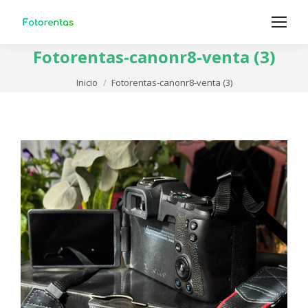
Fotorentas-canonr8-venta (3)
Estás aquí:
Inicio
Fotorentas-canonr8-venta (3)