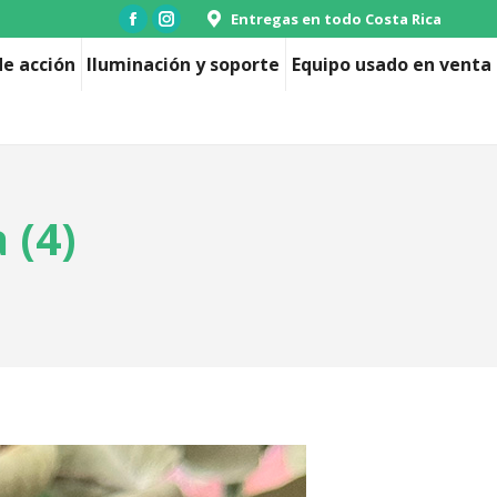
Entregas en todo Costa Rica
Facebook
Instagram
page
page
e acción
Iluminación y soporte
Equipo usado en venta
opens
opens
in
in
new
new
window
window
 (4)