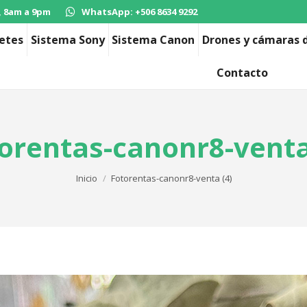
, 8am a 9pm
WhatsApp: +506 8634 9292
etes
Sistema Sony
Sistema Canon
Drones y cámaras d
Contacto
orentas-canonr8-venta
Estás aquí:
Inicio
Fotorentas-canonr8-venta (4)