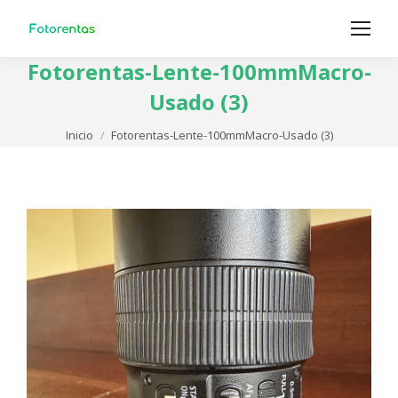
Fotorentas-Lente-100mmMacro-
Usado (3)
Estás aquí:
Inicio
Fotorentas-Lente-100mmMacro-Usado (3)