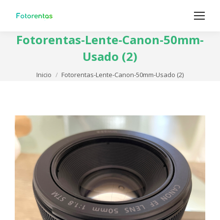
Fotorentas-Lente-Canon-50mm-
Usado (2)
Estás aquí:
Inicio
Fotorentas-Lente-Canon-50mm-Usado (2)