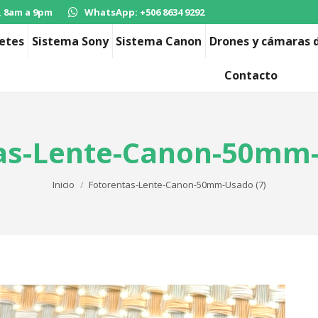
, 8am a 9pm
WhatsApp: +506 8634 9292
etes
Sistema Sony
Sistema Canon
Drones y cámaras d
Contacto
as-Lente-Canon-50mm-
Estás aquí:
Inicio
Fotorentas-Lente-Canon-50mm-Usado (7)