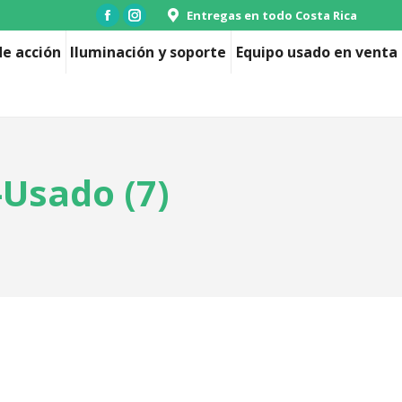
Entregas en todo Costa Rica
Facebook
Instagram
page
page
e acción
Iluminación y soporte
Equipo usado en venta
opens
opens
in
in
new
new
window
window
Usado (7)