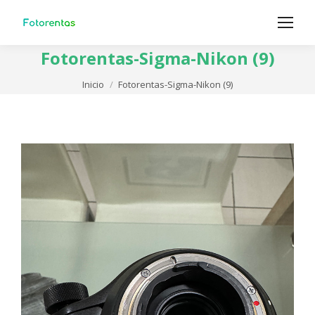
Fotorentas-Sigma-Nikon (9)
Estás aquí:
Inicio
Fotorentas-Sigma-Nikon (9)