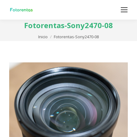
Fotorentas-Sony2470-08
Estás aquí:
Inicio
Fotorentas-Sony2470-08