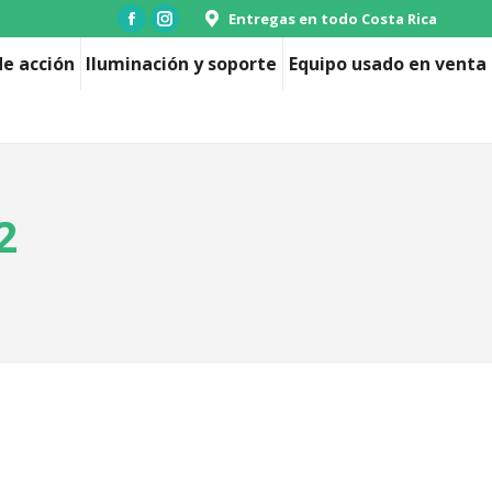
Entregas en todo Costa Rica
Facebook
Instagram
page
page
e acción
Iluminación y soporte
Equipo usado en venta
opens
opens
in
in
new
new
window
window
2