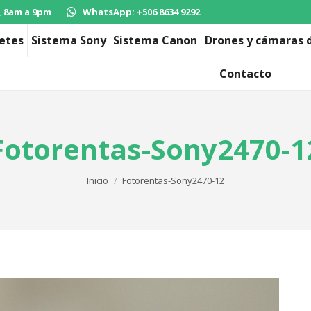
, 8am a 9pm
WhatsApp: +506 8634 9292
etes
Sistema Sony
Sistema Canon
Drones y cámaras d
Contacto
Fotorentas-Sony2470-1
Estás aquí:
Inicio
Fotorentas-Sony2470-12