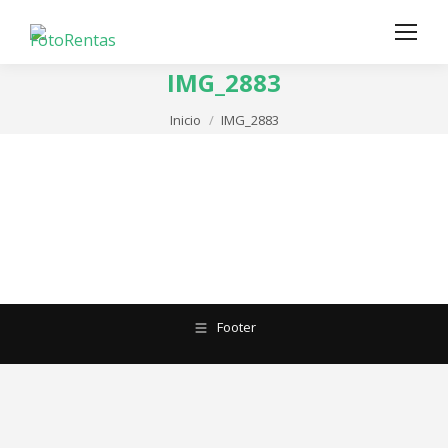
IMG_2883
Estás aquí:
Inicio
IMG_2883
Footer