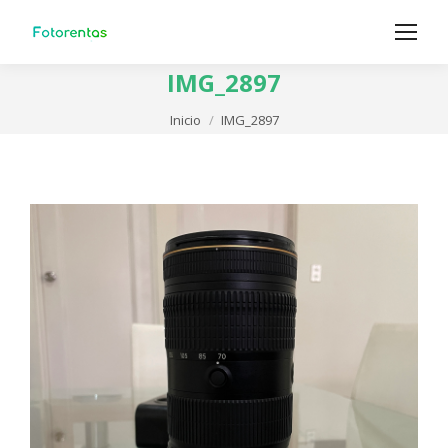
IMG_2897
Estás aquí:
Inicio
IMG_2897