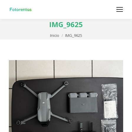
IMG_9625
Estás aquí:
Inicio
IMG_9625