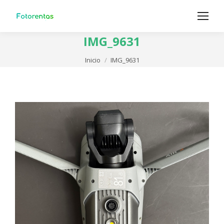
IMG_9631
Estás aquí:
Inicio
IMG_9631