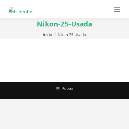
Nikon-Z5-Usada
Estás aquí:
Inicio
Nikon-Z5-Usada
Footer