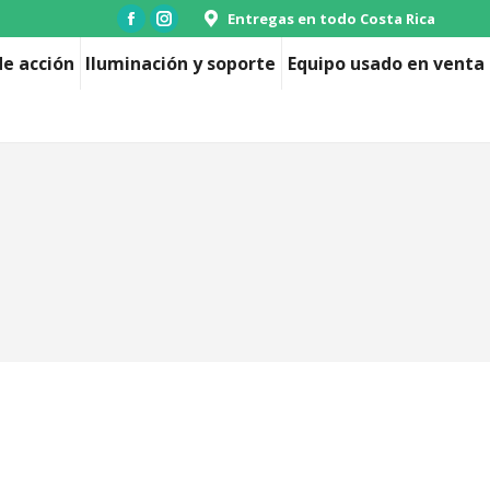
Entregas en todo Costa Rica
Facebook
Instagram
page
page
e acción
Iluminación y soporte
Equipo usado en venta
opens
opens
in
in
new
new
window
window