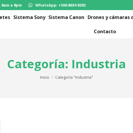
, 8am a 9pm
WhatsApp: +506 8634 9292
etes
Sistema Sony
Sistema Canon
Drones y cámaras d
Contacto
Categoría:
Industria
Estás aquí:
Inicio
Categoría "Industria"